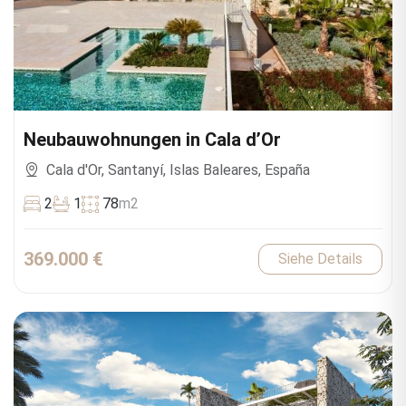
Neubauwohnungen in Cala d’Or
Cala d'Or, Santanyí, Islas Baleares, España
2
1
78
m2
369.000 €
Siehe Details