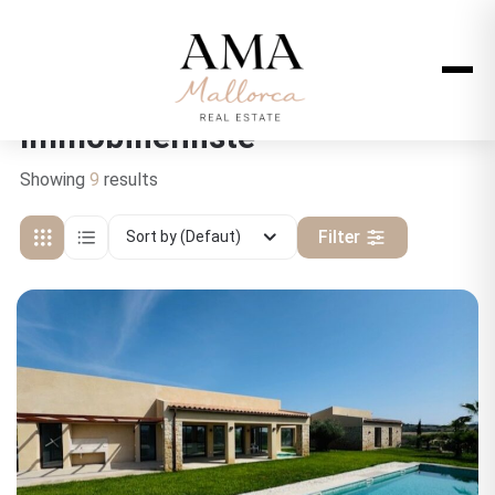
Immobilienliste
Showing
9
results
Filter
Sort by (Defaut)