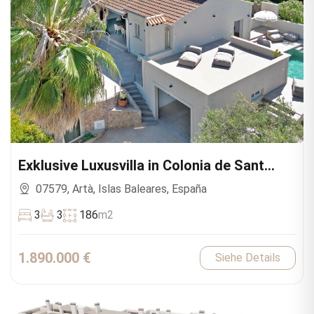
Exklusive Luxusvilla in Colonia de Sant
Pere
07579, Artà, Islas Baleares, España
3
3
186
m2
1.890.000 €
Siehe Details