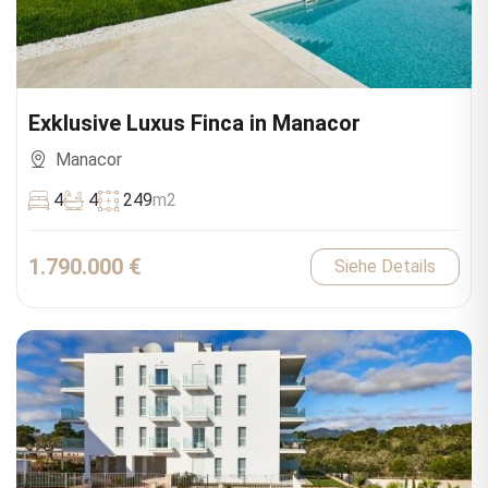
Exklusive Luxus Finca in Manacor
Manacor
4
4
249
m2
1.790.000 €
Siehe Details