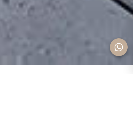
P
r
o
p
i
e
d
a
d
e
s
d
e
s
t
a
c
a
d
a
s
Casa de pueblo completamente reformada