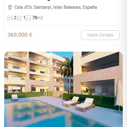
Cala d'Or, Santanyí, Islas Baleares, España
2
1
78
m2
369.000 €
Siehe Details