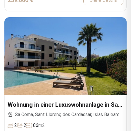
239.000 €
Siehe Details
Wohnung in einer Luxuswohnanlage in Sa
Coma
Sa Coma, Sant Llorenç des Cardassar, Islas Baleares,
España
2
2
86
m2