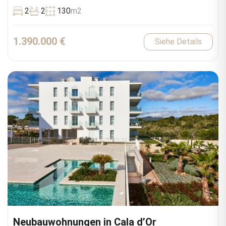
España
2
2
130
m2
1.390.000 €
Siehe Details
Neubauwohnungen in Cala d’Or