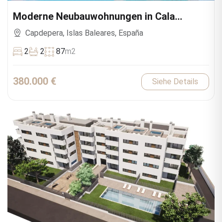
Moderne Neubauwohnungen in Cala
Ratjada
Capdepera, Islas Baleares, España
2
2
87
m2
380.000 €
Siehe Details