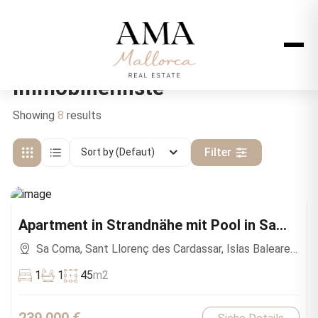
Immobilienliste
Showing
8
results
Filter
Sort by (Defaut)
Apartment in Strandnähe mit Pool in Sa
Coma
Sa Coma, Sant Llorenç des Cardassar, Islas Baleares,
España
1
1
45
m2