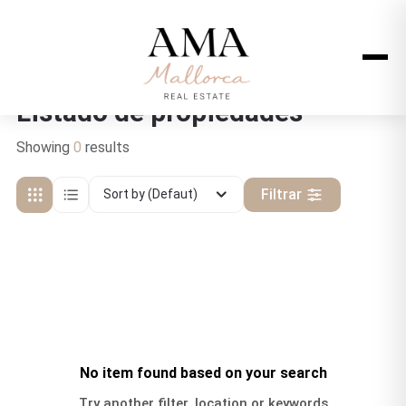
Listado de propiedades
Showing
0
results
Filtrar
Sort by (Defaut)
No item found based on your search
Try another filter, location or keywords