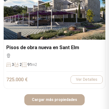
Pisos de obra nueva en Sant Elm
3
2
91
m2
725.000 €
Ver Detalles
Cargar más propiedades