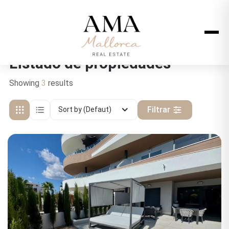
Listado de propiedades
Showing
3
results
Filtrar
Sort by (Defaut)