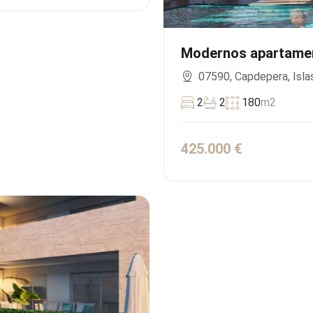
Modernos apartamen
07590, Capdepera, Isla
2
2
180
m2
425.000 €