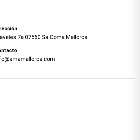
rección
laveles 7a 07560 Sa Coma Mallorca
ontacto
nfo@amamallorca.com