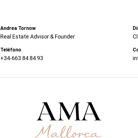
Andrea Tornow
Di
Real Estate Advisor & Founder
C
Teléfono
C
+34-663 84 84 93
i