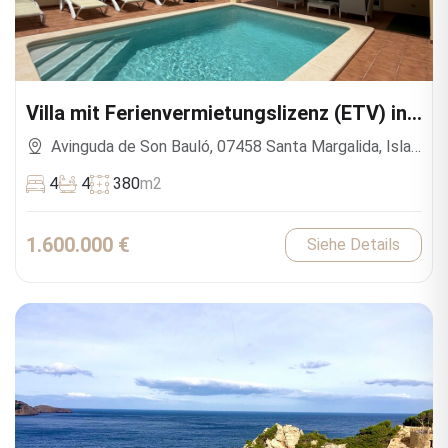
Villa mit Ferienvermietungslizenz (ETV) in
Son Bauló
Avinguda de Son Bauló, 07458 Santa Margalida, Islas
Baleares, España
4
4
380
m2
1.600.000 €
Siehe Details