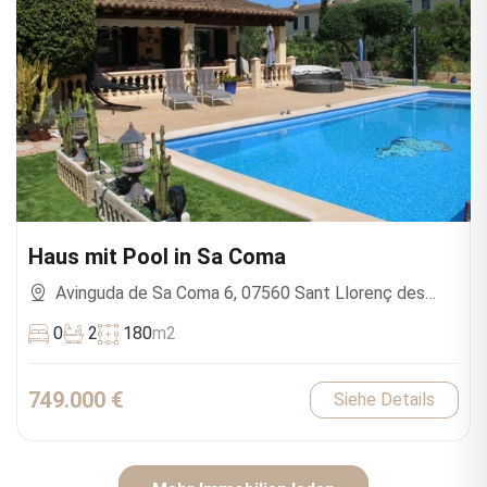
Haus mit Pool in Sa Coma
Avinguda de Sa Coma 6, 07560 Sant Llorenç des
Cardassar, Islas Baleares, España
0
2
180
m2
749.000 €
Siehe Details