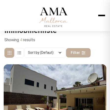
Immobilienliste
Showing
4
results
Filter
Sort by (Defaut)