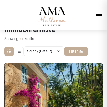
Immobilienliste
Showing
4
results
Filter
Sort by (Defaut)