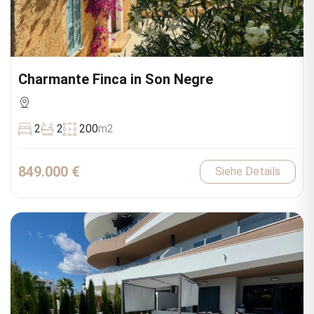
Charmante Finca in Son Negre
2
2
200
m2
849.000 €
Siehe Details