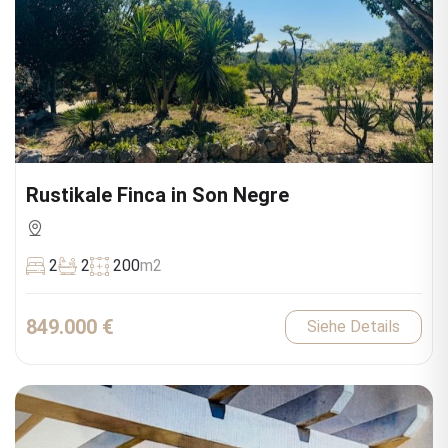
Rustikale Finca in Son Negre
2
2
200
m2
849.000 €
Siehe Details