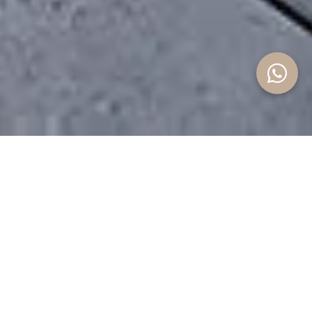
P
r
o
p
i
e
d
a
d
e
s
d
e
s
t
a
c
a
d
a
s
Casa de pueblo completamente reformada
con piscina privada